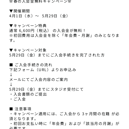
🌸春の入会金無料キャンペーン🌸
▼開催期間
4月1日（水）～ 5月29日（金）
▼キャンペーン特典
通常 6,600円（税込） の入会金が無料！
※初回費用は入会金を除く「年会費・月謝」のみとなりま
す。
▼キャンペーン対象
5月29日（金）までにご入会手続きを完了された方
■ ご入会手続きの流れ
下記フォーム（URL）よりお申込み
↓
メールにてご入会内容のご案内
↓
5月29日（金）までにスタジオ受付にて
・入会書類のご提出
・ご入金
■ 注意事項
・キャンペーン適用には、ご入会から 3ヶ月間の在籍 が必
須となります。
・初回お支払い時に「年会費」および「該当月の月謝」
が
お問合せはこちら
TEL
Instagram
必要です。