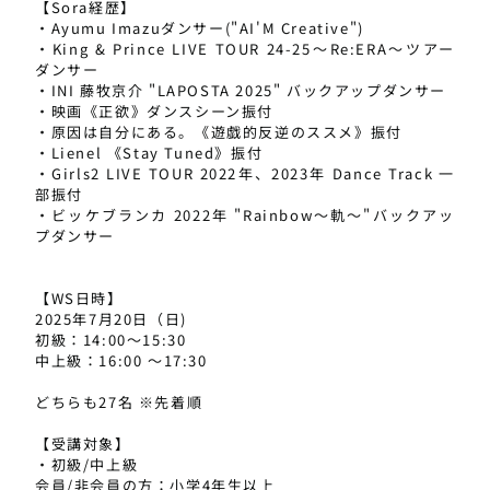
【Sora経歴】
・Ayumu Imazuダンサー("AI'M Creative")
・King & Prince LIVE TOUR 24-25〜Re:ERA〜ツアー
ダンサー
・INI 藤牧京介 "LAPOSTA 2025" バックアップダンサー
・映画《正欲》ダンスシーン振付
・原因は自分にある。《遊戯的反逆のススメ》振付
・Lienel 《Stay Tuned》振付
・Girls2 LIVE TOUR 2022年、2023年 Dance Track 一
部振付
・ビッケブランカ 2022年 "Rainbow〜軌〜"バックアッ
プダンサー
【WS日時】
2025年7月20日（日)
初級：14:00～15:30
中上級：16:00 ～17:30
どちらも27名 ※先着順
【受講対象】
・初級/中上級
会員/非会員の方：小学4年生以上