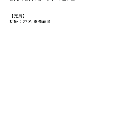
【定員】
お問合せはこちら
TEL
Instagram
初級：27名 ※先着順
中上級：27名 ※先着順
【レッスン受講料】
・1レッスン受講料金(税込)
会員の方：3,000円
非会員の方：3,500円
・ 2レッスン受講料金(税込)
会員の方: 5,500円
非会員の方 : 6,500円
※当日、受付にてお支払いをお願いいたします。
※お釣りのないようご持参ください。
【キャンセル料】
1週間前（7/12）まで 0%
1週間前（7/13）以降 100%
【見学】
・保護者の方はレッスン終了15分前から休憩室にて見学可